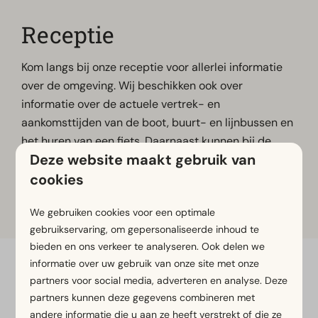
Receptie
Kom langs bij onze receptie voor allerlei informatie
over de omgeving. Wij beschikken ook over
informatie over de actuele vertrek- en
aankomsttijden van de boot, buurt- en lijnbussen en
het huren van een fiets. Daarnaast kunnen bij de
Deze website maakt gebruik van
receptie kinderbedjes, kinderstoelen, handdoeken
cookies
en/of een keukenpakket gehuurd worden.
Bekijk hier de
openingstijden
.
We gebruiken cookies voor een optimale
gebruikservaring, om gepersonaliseerde inhoud te
bieden en ons verkeer te analyseren. Ook delen we
informatie over uw gebruik van onze site met onze
Veilig betalen
partners voor social media, adverteren en analyse. Deze
partners kunnen deze gegevens combineren met
andere informatie die u aan ze heeft verstrekt of die ze