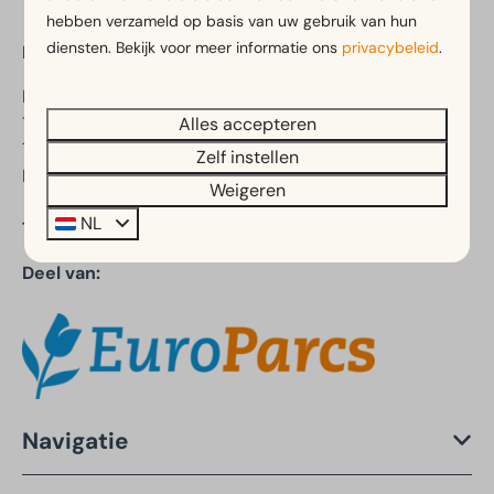
hebben verzameld op basis van uw gebruik van hun
diensten. Bekijk voor meer informatie ons
privacybeleid
.
EuroParcs Texel
Postweg 10
1795 JP De Cocksdorp
Alles accepteren
Texel
Zelf instellen
Nederland
Weigeren
NL
Telefoonnummer:
+31 (0)88 070 8580
Deel van:
Navigatie