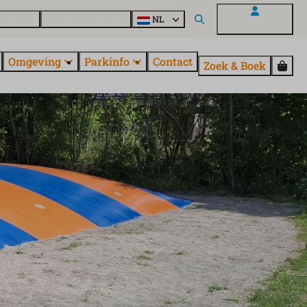
uroParcs
Ontdek alle parken
NL
Mijn EuroParcs
Omgeving
Parkinfo
Contact
Zoek & Boek