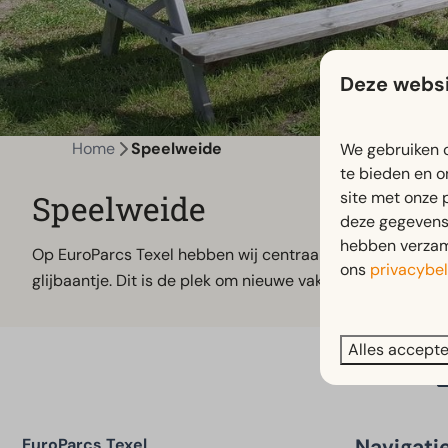
Deze websi
Home
Speelweide
We gebruiken c
te bieden en o
site met onze 
Speelweide
deze gegevens 
hebben verzame
Op EuroParcs Texel hebben wij centraal gelegen een spe
ons
privacybel
glijbaantje. Dit is de plek om nieuwe vakantievriendjes t
Alles accept
Navigati
EuroParcs Texel