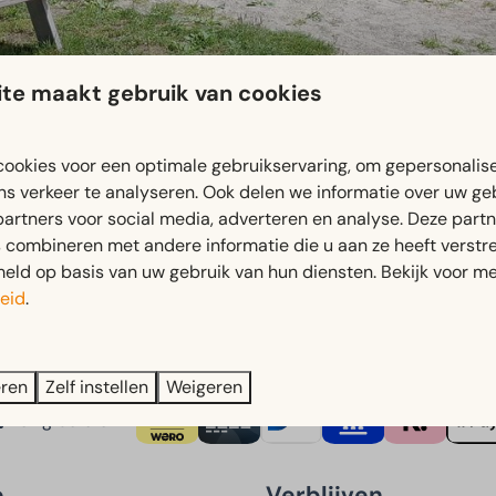
te maakt gebruik van cookies
ookies voor een optimale gebruikservaring, om gepersonalis
ns verkeer te analyseren. Ook delen we informatie over uw ge
partners voor social media, adverteren en analyse. Deze part
combineren met andere informatie die u aan ze heeft verstrek
ld op basis van uw gebruik van hun diensten. Bekijk voor me
elweide en een voetbalveldje. In de speelweide vind je onde
eid
.
e maken!
eren
Zelf instellen
Weigeren
Veilig betalen
e
Verblijven