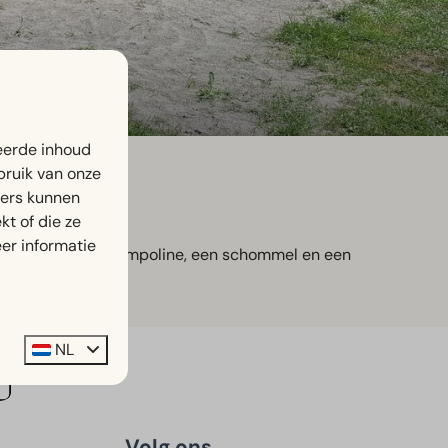
eerde inhoud
bruik van onze
ners kunnen
t of die ze
er informatie
r andere een airtrampoline, een schommel en een
NL
Volg ons