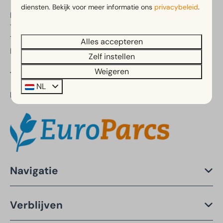
diensten. Bekijk voor meer informatie ons
privacybeleid
.
Postweg 10
1795 JP De Cocksdorp
Texel
Alles accepteren
Nederland
Zelf instellen
Weigeren
Telefoonnummer:
+31 (0)88 070 8580
NL
Deel van:
Navigatie
Verblijven