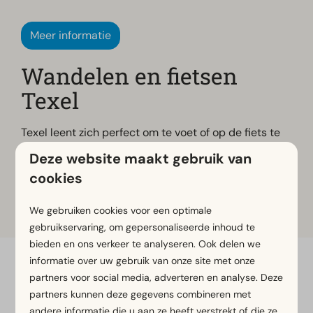
Meer informatie
Wandelen en fietsen
Texel
Texel leent zich perfect om te voet of op de fiets te
verkennen. Fiets of wandel van de polder naar de
Deze website maakt gebruik van
duinen, over heide en door bossen. Over het eiland
cookies
zijn verschillende wandel-, fiets- en
mountainbikeroutes voor jong en oud uitgezet.
We gebruiken cookies voor een optimale
gebruikservaring, om gepersonaliseerde inhoud te
bieden en ons verkeer te analyseren. Ook delen we
informatie over uw gebruik van onze site met onze
Veilig betalen
partners voor social media, adverteren en analyse. Deze
partners kunnen deze gegevens combineren met
andere informatie die u aan ze heeft verstrekt of die ze