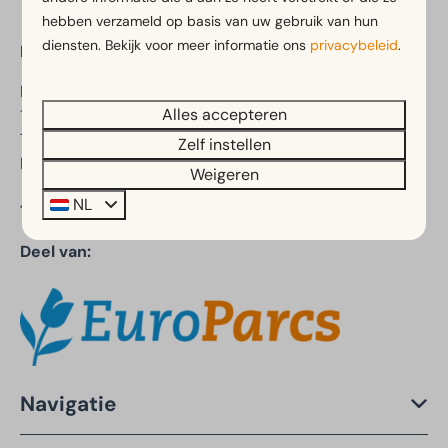
hebben verzameld op basis van uw gebruik van hun
diensten. Bekijk voor meer informatie ons
privacybeleid
.
EuroParcs Texel
Postweg 10
Alles accepteren
1795 JP De Cocksdorp
Texel
Zelf instellen
Nederland
Weigeren
NL
Telefoonnummer:
+31 (0)88 070 8580
Deel van:
Navigatie