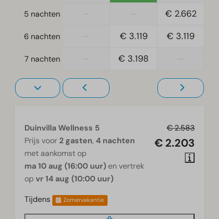
Vrijstaand
—
—
€ 2.662
5 nachten
Slaapkamer
—
€ 3.119
€ 3.119
6 nachten
Ruimte voor kinderbedje
Eenpersoonsbed(den): 5
—
€ 3.198
—
7 nachten
Eenpersoonsdekbedden en kussens
Slaapkamer(s) boven: 2
Slaapkamer(s) beneden: 1
Verwarming & Verkoeling
Duinvilla Wellness 5
€ 2.583
Airco (aantal): 2
Prijs voor
2 gasten
,
4 nachten
€ 2.203
Vloerverwarming beneden
met aankomst op
ma 10 aug (16:00 uur)
en vertrek
Wellness
op
vr 14 aug (10:00 uur)
Hottub
Tijdens
Zomervakantie
Infraroodsauna