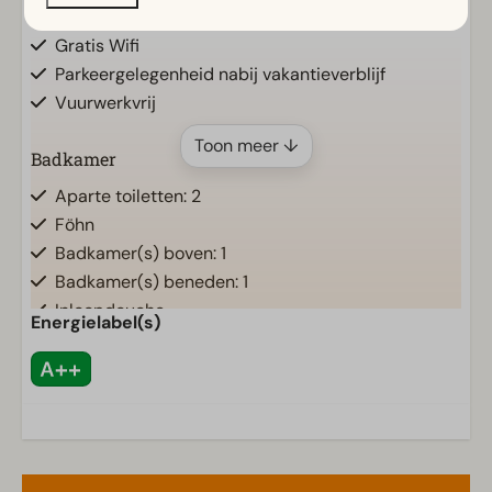
Horren
Gratis Wifi
Parkeergelegenheid nabij vakantieverblijf
Vuurwerkvrij
Toon meer ↓
Badkamer
Aparte toiletten: 2
Föhn
Badkamer(s) boven: 1
Badkamer(s) beneden: 1
Inloopdouche
Energielabel(s)
Ligbad
Regendouche
Toilet(ten) in badkamer(s): 1
Buiten
Buitenkeuken