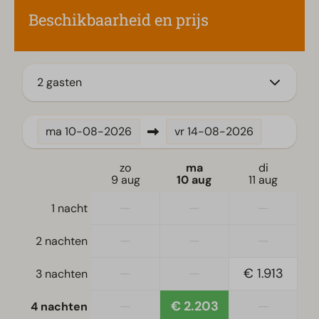
Beschikbaarheid en prijs
Kamado BBQ
Loungeset
Terras
Tuin
2 gasten
Tuinset
Keuken
ma
10-08-2026
vr
14-08-2026
Combimagnetron
zo
ma
di
Ingerichte keuken
9 aug
10 aug
11 aug
Inductiekookplaat
Koelkast met vriesvak
—
—
—
1 nacht
Nespresso apparaat
—
—
—
2 nachten
Vaatwasser(s)
Waterkoker
—
—
€ 1.913
3 nachten
Ligging
—
€ 2.203
—
4 nachten