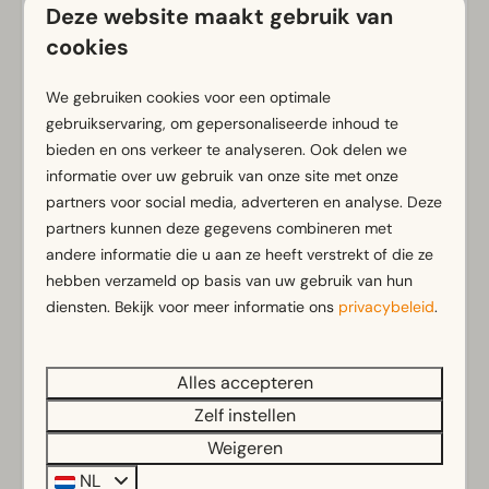
Of je nu kiest voor lange
Deze website maakt gebruik van
strandwandelingen
, actieve
fietstochten door
de natuur
, een
bezoek aan de
cookies
vuurtoren
of een dag vol eilandbeleving: bij
EuroParcs Texel ervaar je het ultieme
We gebruiken cookies voor een optimale
gebruikservaring, om gepersonaliseerde inhoud te
vakantiegevoel!
bieden en ons verkeer te analyseren. Ook delen we
informatie over uw gebruik van onze site met onze
Buiten genieten in privé hottub
partners voor social media, adverteren en analyse. Deze
partners kunnen deze gegevens combineren met
Geniet binnen van sauna en ligbad
andere informatie die u aan ze heeft verstrekt of die ze
Luxe en moderne vakantievilla
hebben verzameld op basis van uw gebruik van hun
diensten. Bekijk voor meer informatie ons
privacybeleid
.
Voorzieningen
Alles accepteren
Algemeen
Zelf instellen
Weigeren
Rookvrij
Airco
NL